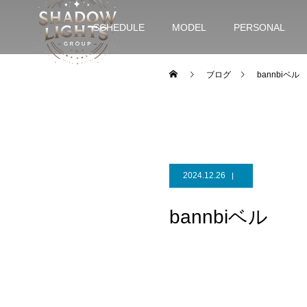
SCHEDULE
MODEL
PERSONAL
ブログ
bannbiベル
2024.12.26
bannbiベル