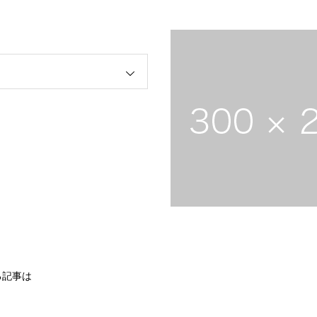
る記事は
。