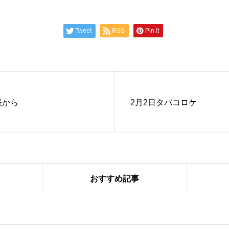
Tweet
RSS
Pin it
昼から
2月2日タバコロケ
おすすめ記事