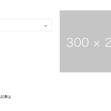
る記事は
。