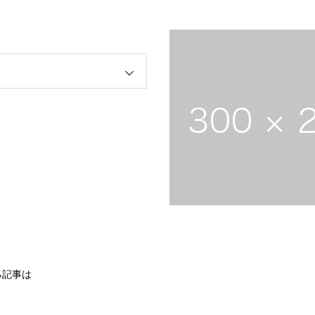
る記事は
。