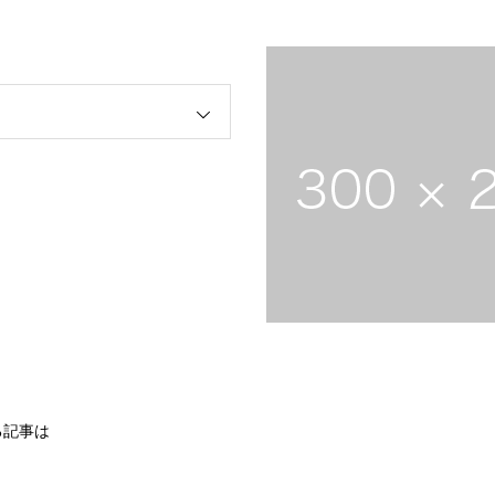
る記事は
。